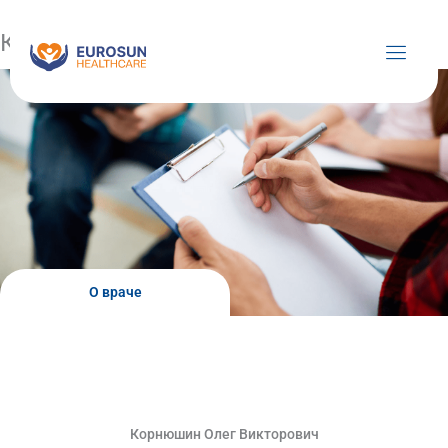
Перейти
к
Корнюшин Олег Викторович
содержимому
О враче
Корнюшин Олег Викторович