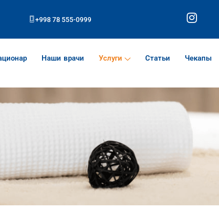
I
+998 78 555-0999
n
s
t
ационар
Наши врачи
Услуги
Статьи
Чекапы
a
g
r
a
m