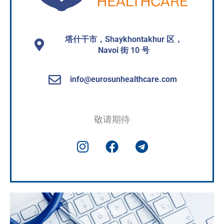
塔什干市，Shaykhontakhur 区，
Navoi 街 10 号
info@eurosunhealthcare.com
敬请期待
I
F
T
n
a
e
s
c
l
t
e
e
a
b
g
g
o
r
预约医生
r
o
a