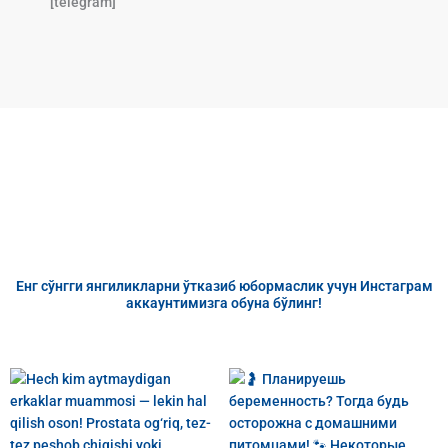
[telegram]
Eнг сўнгги янгиликларни ўтказиб юбормаслик учун Инстаграм
аккаунтимизга обуна бўлинг!