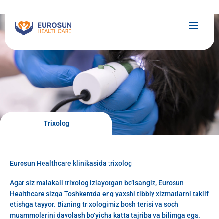
Skip
to
content
Trixolog
Eurosun Healthcare klinikasida trixolog
Agar siz malakali trixolog izlayotgan bo‘lsangiz, Eurosun
Healthcare sizga Toshkentda eng yaxshi tibbiy xizmatlarni taklif
etishga tayyor. Bizning trixologimiz bosh terisi va soch
muammolarini davolash bo‘yicha katta tajriba va bilimga ega.