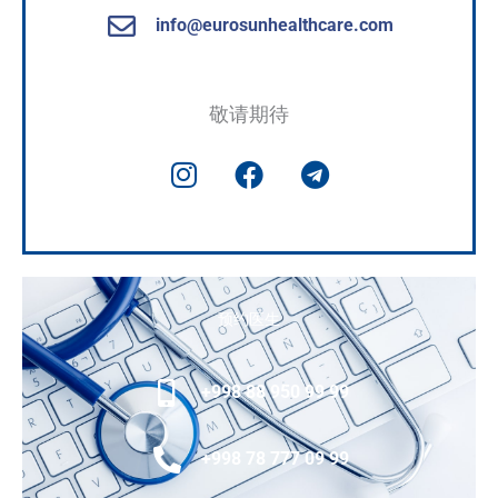
info@eurosunhealthcare.com
敬请期待
I
F
T
n
a
e
s
c
l
t
e
e
a
b
g
g
o
r
预约医生
r
o
a
a
k
m
m
+998 88 950 99 99
+998 78 777 09 99