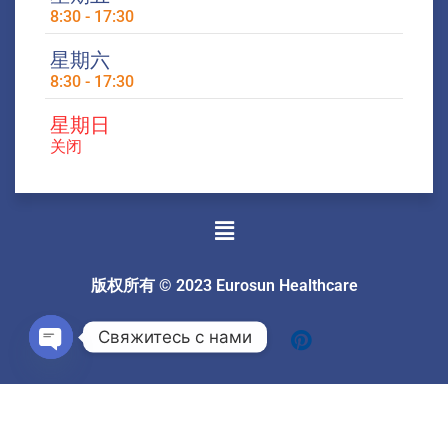
8:30 - 17:30
星期六
8:30 - 17:30
星期日
关闭
菜
单
版权所有 © 2023 Eurosun Healthcare
Свяжитесь с нами
Open
chaty