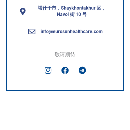
塔什干市，Shaykhontakhur 区，
Navoi 街 10 号
info@eurosunhealthcare.com
敬请期待
I
F
T
n
a
e
s
c
l
t
e
e
a
b
g
g
o
r
预约医生
r
o
a
a
k
m
m
+998 88 950 99 99